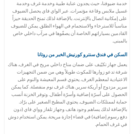
خدمة ضيوفنا، حيث يجدون عناية طبية وخدمة غرف وخدمة
غسيل ملابس وقاعة مؤتمرات. عبر الواي فاي يحصل الضيوف
على إمكانية اتصال بالإنترنت. بالإضافة لذلك تمنح الحديقة حيزاً
مناسباً للاسترخاء والاستجمام في الهواء الطلق. يمكن للضيوف
القادمين بسياراتهم الخاصة أن يصفّوها في مرآب داخلي خاص
بالمبنى.
السكن في فندق سنترو كورنيش الخبر من روتانا
يعمل جهاز تكيّيف على ضمان مناخ داخلي مريح في الغرف. هناك
شرفة تدعو زوارها للمكوث طويلاً وهي من ضمن التجهيزات
الاعتيادية لمعظم الغرف. يحتوي قسم المعيشة والنوم على
سرير مزدوج أو أريكة سرير. هناك غرف نوم منفصلة. كما يمكن
الحصول على أسرّة إضافية وأسرّة أطفال. وتوفر الخزنة أنسب
حماية لممتلكات الضيوف. يحتوي المطبخ الصغير على برّاد.
بالإضافة لذلك يساهم وجود هاتف وجهاز تلفاز وواي فاي (دون
دفع رسوم إضافية) في قضاء إجازة مريحة. يمكن استخدام دوش
في غرف الحمام.