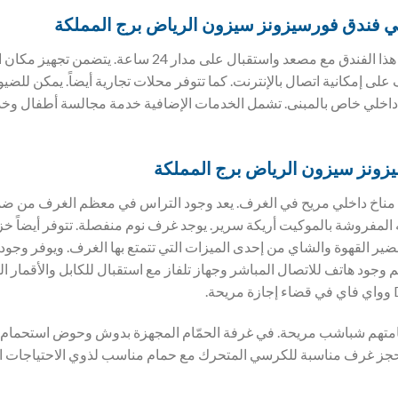
ي فندق
فورسيزونز سيزون الرياض برج المملكة
249 غرفة تتوفر للضيوف في هذا الفندق مع مصعد واستقبال على
ى إمكانية اتصال بالإنترنت. كما تتوفر محلات تجارية أيضاً. يمكن للضي
 داخلي خاص بالمبنى. تشمل الخدمات الإضافية خدمة مجالسة أطفال و
زونز سيزون الرياض برج المملكة
مناخ داخلي مريح في الغرف. يعد وجود التراس في معظم الغرف من ضم
المفروشة بالموكيت أريكة سرير. يوجد غرف نوم منفصلة. تتوفر أيضاً خز
حضير القهوة والشاي من إحدى الميزات التي تتمتع بها الغرف. ويوفر وجو
وجود هاتف للاتصال المباشر وجهاز تلفاز مع استقبال للكابل والأقمار ا
امتهم شباشب مريحة. في غرفة الحمّام المجهزة بدوش وحوض استحمام
حجز غرف مناسبة للكرسي المتحرك مع حمام مناسب لذوي الاحتياجات الخ