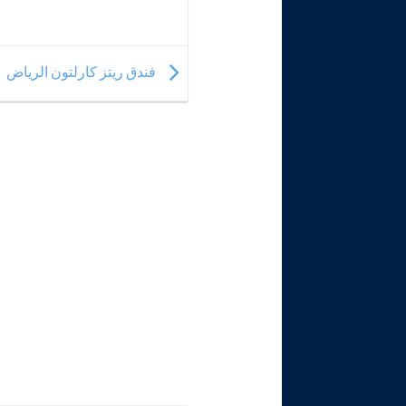
فندق ريتز كارلتون الرياض