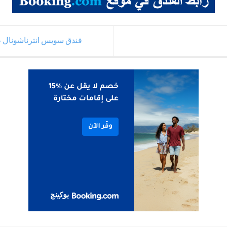
فندق سويس انترناشونال طا