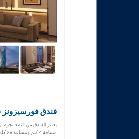
فندق
فورسيزونز س
يعتبر الف
مسافة 4 كلم ومسافة 28 كلم من مطار الملك خالد.