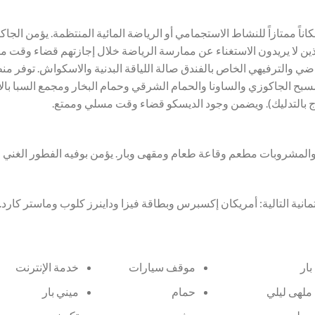
ناً ممتازاً للنشاط الاستجمامي أو الرياضة المائية المنتظمة. يؤمن الجا
ذين لا يريدون الاستغناء عن ممارسة الرياضة خلال إجازتهم قضاء وقت 
 والترفيهي الخاص بالفندق صالة اللياقة البدنية والاسكواش. توفر من
ح الجاكوزي والساونا والحمام الشرقي وحمام البخار ومجمع السبا بال
اج بالتدليك). ويضمن وجود الديسكو قضاء وقت مسلي وممتع.
المشروبات مطعم وقاعة طعام ومقهى وبار. يؤمن بوفيه الفطور الغني ان
تمانية التالية: أمريكان إكسبرس وبطاقة فيزا وداينرز كلوب وماستر كارد.
بار
موقف سيارات
خدمة الإنترنت
ملهى ليلي
حمام
ميني بار