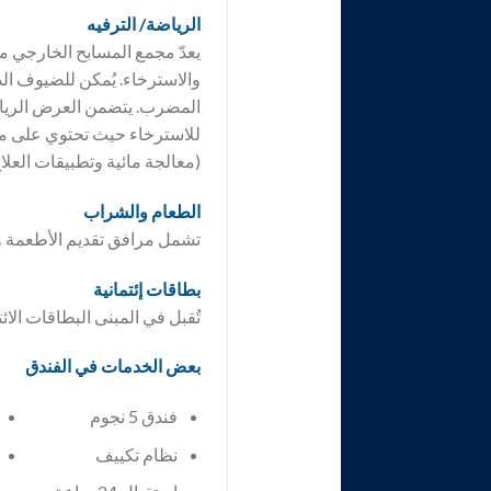
الرياضة/ الترفيه
يعدّ مجمع المسابح الخارجي مكا
والاسترخاء. يُمكن للضيوف ال
المضرب. يتضمن العرض الرياضي
للاسترخاء حيث تحتوي على مسب
(معالجة مائية وتطبيقات العل
الطعام والشراب
تشمل مرافق تقديم الأطعمة و
بطاقات إئتمانية
تُقبل في المبنى البطاقات الائ
بعض الخدمات في الفندق
فندق 5 نجوم