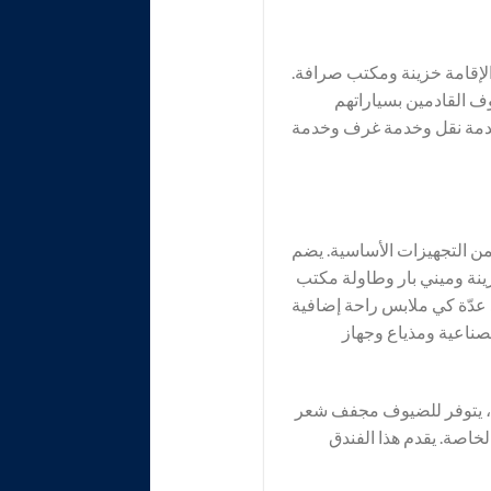
 مدار 24 ساعة. يتضمن تجهيز مكان الإقامة خزينة ومكتب صرافة.
وف القادمين بسياراتهم
خدمة نقل وخدمة غرف وخدمة
ن التجهيزات الأساسية. يضم
ينة وميني بار وطاولة مكتب
د عدّة كي ملابس راحة إضافية
لصناعية ومذياع وجهاز
، يتوفر للضيوف مجفف شعر
اصة. يقدم هذا الفندق