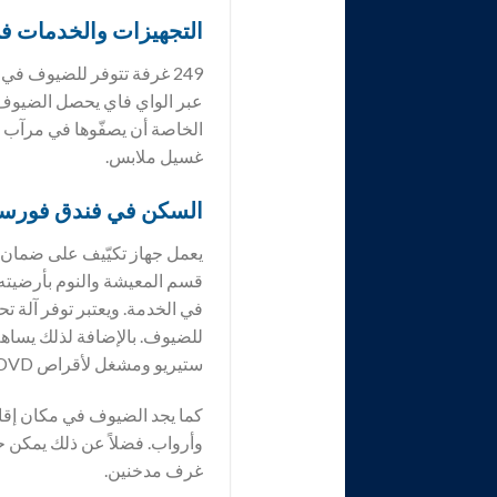
التجهيزات والخدمات ف
عبر الواي فاي يحصل الضيوف عل
الخاصة أن يصفّوها في مرآب
غسيل ملابس.
السكن في فندق
فورسي
يعمل جهاز تكيّيف على ضمان 
قسم المعيشة والنوم بأرضيته 
في الخدمة. ويعتبر توفر آلة ت
للضيوف. بالإضافة لذلك يساهم 
ستيريو ومشغل لأقراص DVD وواي فاي في قضاء إجازة مريحة.
كما يجد الضيوف في مكان إق
وأرواب. فضلاً عن ذلك يمكن 
غرف مدخنين.