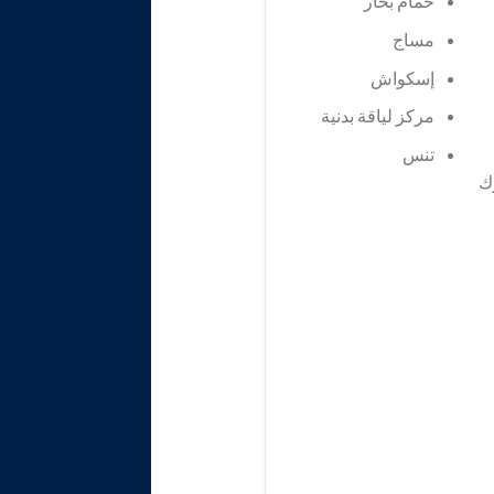
حمام بخار
مساج
إسكواش
مركز لياقة بدنية
تنس
ك