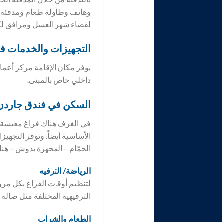
وهاتف وطاولة طعام ومدفئة 
لقضاء شهر العسل ومرافق لك
التجهيزات والخدمات ف
يوفر مكان الإقامة مركز أعما
داخلي خاص بالمبنى.
السكن في فندق
جاردن
في الغرف هناك فراغ معيشة و
الأساسية أيضاً. وتوفر التجهي
الحمّام – المجهزة بدوش – ه
الرياضة/ الترفيه
لتنظيم أوقات الفراغ بكل مر
الترفيهية المختلفة مثل صالة ال
الطعام والشراب