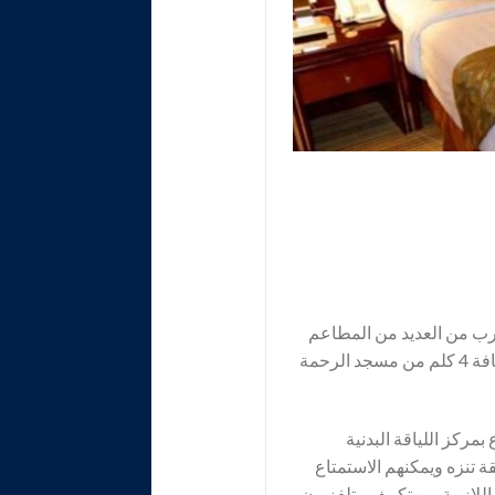
ة والاقتصادية في جدة وهو من فئة 3 نجوم، ويقع بالقرب من العديد من المطاعم
والمقاهي مثل مطعم Durrat China و مطعم برجر كينج Burger king ومقهى Barncafe، كما يبعد مسافة 4 كلم من مسجد الرحمة
تمتاع بمركز اللياقة البدنية
 تنزه ويمكنهم الاستمتاع
اللازمة من تكييف وتلفزيون