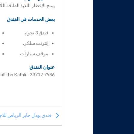
يمنح الإفطار اللذيذ الطاقة اللا
بعض الخدمات في الفندق
فندق 3 نجوم
إنترنت سلكي
موقف سيارات
عنوان الفندق:
7586 Ismail Ibn Kathir- 23717 جدة-المملكة العربية السعودية.
فندق بودل جابر الرياض للاج