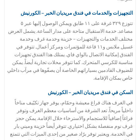
التجهيزات والخدمات في فندق
مريديان الخبر – الكورنيش
تتوزع ٣٢٩ غرفة على ١١ طابق ويمكن الوصول إليها عبر ٥
مصاعد. خدمة الاستقبال متاحة على مدار الساعة. يشمل العرض
مختلف الخدمات والتجهيزات – خزينة وخدمة غرف وخدمة
غسيل ملابس و١١ قاعة للمؤتمرات ومركز أعمال. تتوفر في
الفندق إمكانية الاتصال بالواي فاي. يمتلك هذا الفندق تجهيزات
مناسبة للكرسي المتحرك. كما تتوفر محلات تجارية أيضاً. يمكن
للضيوف القادمين بسياراتهم الخاصة أن يصفّوها في مرآب داخلي
خاص بمكان الإقامة.
السكن في فندق
مريديان الخبر – الكورنيش
في الغرف هناك فراغ معيشة وحمّام، يوفر جهاز تكيّيف مناخاً
داخلياً مريحاً. تعد الشرفة من أساسيات معظم الغرف وتوفر
فراغاً إضافياً للاستجمام والاسترخاء خلال الإقامة. يمكن حجز
غرف نوم منفصلة بشكل اختياري. تتوفر أيضاً خزينة وميني بار
في الخدمة. ويعتبر توفر برّاد صغير من إحدى الميزات التي تتمتع