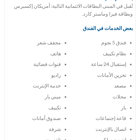
تُقبل في المبنى البطاقات الائتمانية التالية: أمريكان إكسبرس
وبطاقة فيزا وماستر كارد.
بعض الخدمات في الفندق
فندق 5 نجوم
مجفف شعر
هاتف
إستقبال 24 ساعة
قنوات فضائية
تخزين الأمانات
راديو
مصعد
خدمة الإنترنت
محلات
ميني بار
بار
تكييف
قاعة إجتماعات
صندوق أمانات
اتصال بالإنترنت
شرفة
إنترنت سلكي
تلفزيون