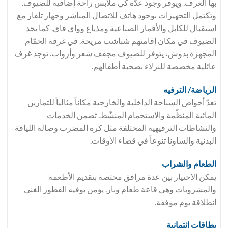
بها الغرف. ويوفر وجود عدّة كي ملابس راحة إضافية للضيوف.
وتكتمل التجهيزات بوجود هاتف للاتصال المباشر وجهاز تلفاز مع
استقبال للكابل والأقمار الصناعية ومذياع وواي فاي. كما يجد
الضيوف في مكان إقامتهم شباشب مريحة. في غرفة الحمّام
المجهزة بدوش، يتوفر للضيوف مجفف شعر وأرواب. توجد غرف
عائلية مخصصة للنزلاء بصحبة أطفالهم.
الرياضة/ الترفيه
تعدّ أحواض السباحة الداخلية والخارجية مكاناً مثالياً للتمارين
المائية المنظّمة والاستجمام المنشّط. تضمن الخدمات
والنشاطات الترفيهية المختلفة مثل كرة المضرب وصالة اللياقة
البدنية والساونا تنوعاً في قضاء الأوقات.
الطعام والشراب
يمكن الاختيار بين عدة مرافق مختصة بتقديم الأطعمة
والمشروبات وهي قاعة طعام وبار. يؤمن بوفيه الفطور الغني
انطلاقة يوم موفقة.
بطاقات إئتمانية